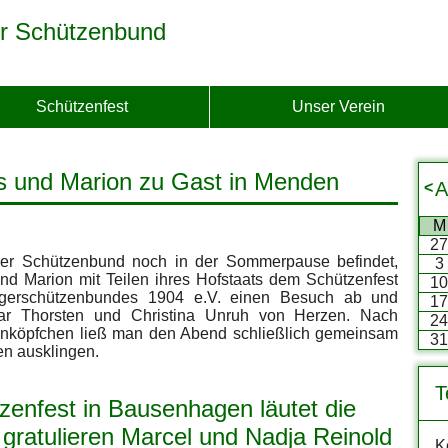
r Schützenbund
Schützenfest
Unser Verein
s und Marion zu Gast in Menden
A
<
M
2
er Schützenbund noch in der Sommerpause befindet,
3
und Marion mit Teilen ihres Hofstaats dem Schützenfest
1
gerschützenbundes 1904 e.V. einen Besuch ab und
1
aar Thorsten und Christina Unruh von Herzen. Nach
2
nköpfchen ließ man den Abend schließlich gemeinsam
3
fen ausklingen.
T
enfest in Bausenhagen läutet die
gratulieren Marcel und Nadja Reinold
K