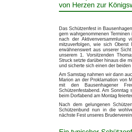
von Herzen zur Königs
Das Schützenfest in Bausenhagen
gern wahrgenommenen Terminen im
nach der Aktivenversammlung v
mitzuverfolgen, wie sich Oberst
erwähnenswert aus unserer Sicht
unserem 1. Vorsitzenden Thomas
Struck setzte darüber hinaus die mi
und sicherte sich einen der beiden 
Am Samstag nahmen wir dann auch 
Marion an der Proklamation von M
mit den Bausenhagener Freu
Schützenfestabend. Am Sonntag si
beim Dorfabend am Montag feierten
Nach dem gelungenen Schützenf
Schützenbund nun in die wohlv
nächste Fest unseres Bruderverei
Ein typischer Schützenf