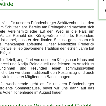
würde
T
 zählt für unseren Fröndenberger Schützenbund zu den
 Schützenjahr. Bereits am Freitagabend machten sich
iele Vereinsmitglieder auf den Weg in die Palz um
 Marcel Reinold die Königswürde sicherte. Besonders
 ist dabei, dass er den finalen Schuss gemeinsam mit
 Imenkämper abfeuerte. Unser Neuoffizier Frederick
ttlerweile lieb gewonnene Tradition der letzten Jahre fort
Flügel.
offiziell, angeführt von unserem Königspaar Klaus und
arcel und Nadja Reinold teil und feierten im Anschluss
ndinnen und Freunden einen stimmungsvollen
cherten wir dann traditionell den Festumzug und auch
 viele unserer Mitglieder in Bausenhagen.
estwochenende geht es für unseren Fröndenberger
erdiente Sommerpause, bevor wir uns dann auf das
ns Adler Hohenheide im August freuen.
estmontag in Westick mit viel Gefühl