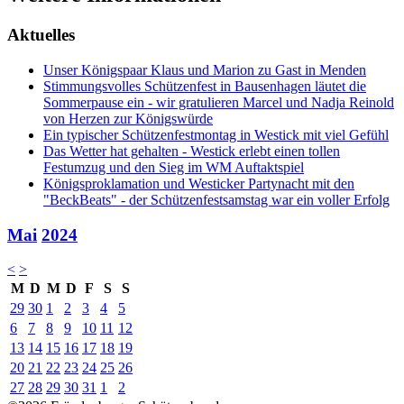
Aktuelles
Unser Königspaar Klaus und Marion zu Gast in Menden
Stimmungsvolles Schützenfest in Bausenhagen läutet die
Sommerpause ein - wir gratulieren Marcel und Nadja Reinold
von Herzen zur Königswürde
Ein typischer Schützenfestmontag in Westick mit viel Gefühl
Das Wetter hat gehalten - Westick erlebt einen tollen
Festumzug und den Sieg im WM Auftaktspiel
Königsproklamation und Westicker Partynacht mit den
"BeckBeats" - der Schützenfestsamstag war ein voller Erfolg
Mai
2024
<
>
M
D
M
D
F
S
S
29
30
1
2
3
4
5
6
7
8
9
10
11
12
13
14
15
16
17
18
19
20
21
22
23
24
25
26
27
28
29
30
31
1
2