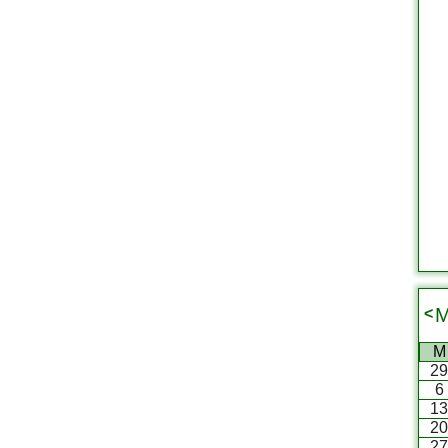
M
<
M
2
6
1
2
2