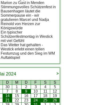
Marion zu Gast in Menden
Stimmungsvolles Schützenfest in
Bausenhagen läutet die
Sommerpause ein - wir
gratulieren Marcel und Nadja
Reinold von Herzen zur
Königswürde
Ein typischer
Schützenfestmontag in Westick
mit viel Gefühl
Das Wetter hat gehalten -
Westick erlebt einen tollen
Festumzug und den Sieg im WM
Auftaktspiel
ai
2024
>
D
M
D
F
S
S
9
30
1
2
3
4
5
7
8
9
10
11
12
3
14
15
16
17
18
19
0
21
22
23
24
25
26
7
28
29
30
31
1
2