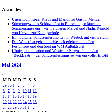
Aktuelles
Unser Königspaar Klaus und Marion zu Gast in Menden
Stimmungsvolles Schützenfest in Bausenhagen läutet die
Sommerpause ein - wir gratulieren Marcel und Nadja Reinold
von Herzen zur Königswürde
Ein typischer Schützenfestmontag in Westick mit viel Gefühl
Das Wetter hat gehalten - Westick erlebt einen tollen
Festumzug und den Sieg im WM Auftaktspiel
Königsproklamation und Westicker Partynacht mit den
"BeckBeats" - der Schützenfestsamstag war ein voller Erfolg
Mai
2024
<
>
M
D
M
D
F
S
S
29
30
1
2
3
4
5
6
7
8
9
10
11
12
13
14
15
16
17
18
19
20
21
22
23
24
25
26
27
28
29
30
31
1
2