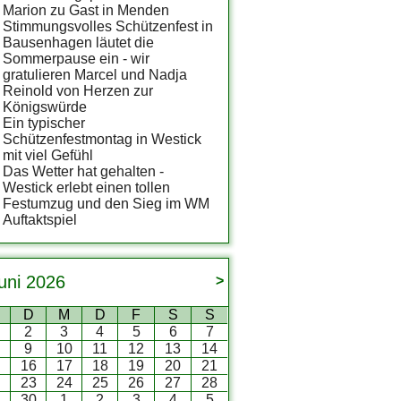
Marion zu Gast in Menden
Stimmungsvolles Schützenfest in
Bausenhagen läutet die
Sommerpause ein - wir
gratulieren Marcel und Nadja
Reinold von Herzen zur
Königswürde
Ein typischer
Schützenfestmontag in Westick
mit viel Gefühl
Das Wetter hat gehalten -
Westick erlebt einen tollen
Festumzug und den Sieg im WM
Auftaktspiel
uni
2026
>
D
M
D
F
S
S
2
3
4
5
6
7
9
10
11
12
13
14
5
16
17
18
19
20
21
2
23
24
25
26
27
28
9
30
1
2
3
4
5