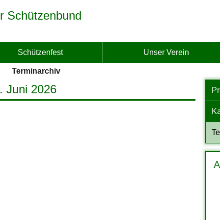
r Schützenbund
Schützenfest
Unser Verein
Terminarchiv
. Juni 2026
P
Ka
Te
A