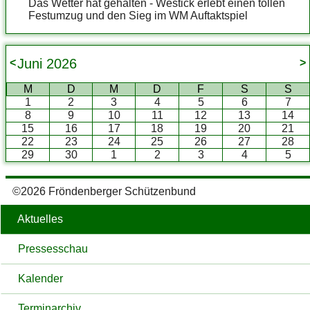
Das Wetter hat gehalten - Westick erlebt einen tollen
Festumzug und den Sieg im WM Auftaktspiel
Juni
2026
<
>
M
D
M
D
F
S
S
1
2
3
4
5
6
7
8
9
10
11
12
13
14
15
16
17
18
19
20
21
22
23
24
25
26
27
28
29
30
1
2
3
4
5
©2026 Fröndenberger Schützenbund
Aktuelles
Pressesschau
Kalender
Terminarchiv