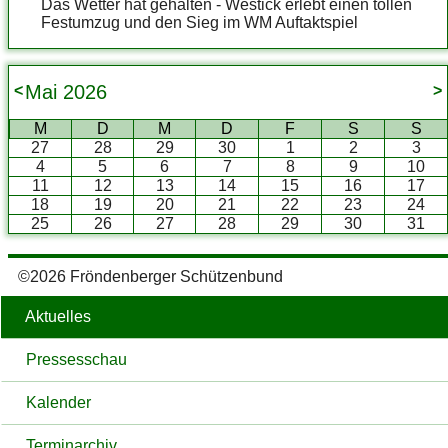
Das Wetter hat gehalten - Westick erlebt einen tollen
Festumzug und den Sieg im WM Auftaktspiel
Mai
2026
<
>
M
D
M
D
F
S
S
27
28
29
30
1
2
3
4
5
6
7
8
9
10
11
12
13
14
15
16
17
18
19
20
21
22
23
24
25
26
27
28
29
30
31
©2026 Fröndenberger Schützenbund
Aktuelles
Pressesschau
Kalender
Terminarchiv