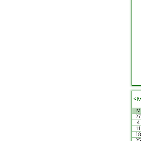
M
<
M
2
4
11
1
2