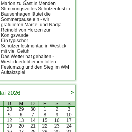
Marion zu Gast in Menden
Stimmungsvolles Schützenfest in
Bausenhagen läutet die
Sommerpause ein - wir
gratulieren Marcel und Nadja
Reinold von Herzen zur
Königswürde
Ein typischer
Schützenfestmontag in Westick
mit viel Gefühl
Das Wetter hat gehalten -
Westick erlebt einen tollen
Festumzug und den Sieg im WM
Auftaktspiel
ai
2026
>
D
M
D
F
S
S
7
28
29
30
1
2
3
5
6
7
8
9
10
12
13
14
15
16
17
8
19
20
21
22
23
24
5
26
27
28
29
30
31