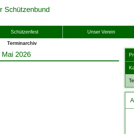
r Schützenbund
Schützenfest
Unser Verein
Terminarchiv
. Mai 2026
P
Ka
Te
A