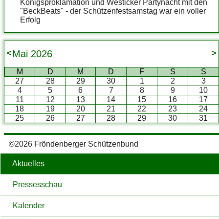
Königsproklamation und Westicker Partynacht mit den
"BeckBeats" - der Schützenfestsamstag war ein voller
Erfolg
Mai
2026
<
>
M
D
M
D
F
S
S
27
28
29
30
1
2
3
4
5
6
7
8
9
10
11
12
13
14
15
16
17
18
19
20
21
22
23
24
25
26
27
28
29
30
31
©2026 Fröndenberger Schützenbund
Aktuelles
Pressesschau
Kalender