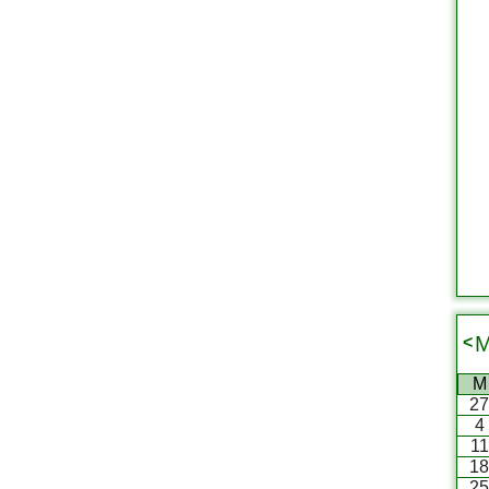
M
<
M
2
4
11
1
2