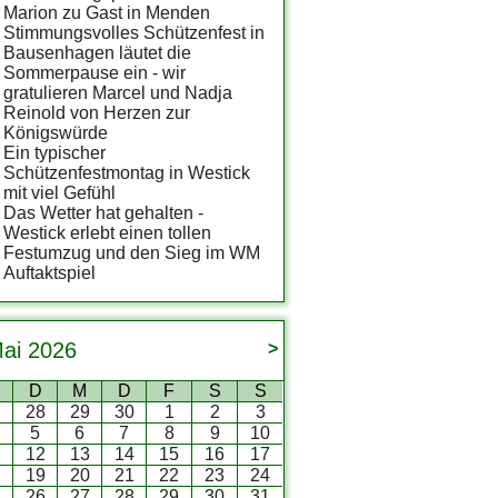
Marion zu Gast in Menden
Stimmungsvolles Schützenfest in
Bausenhagen läutet die
Sommerpause ein - wir
gratulieren Marcel und Nadja
Reinold von Herzen zur
Königswürde
Ein typischer
Schützenfestmontag in Westick
mit viel Gefühl
Das Wetter hat gehalten -
Westick erlebt einen tollen
Festumzug und den Sieg im WM
Auftaktspiel
ai
2026
>
D
M
D
F
S
S
7
28
29
30
1
2
3
5
6
7
8
9
10
12
13
14
15
16
17
8
19
20
21
22
23
24
5
26
27
28
29
30
31