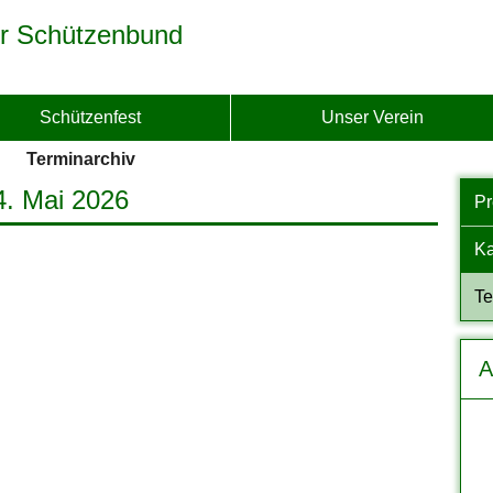
r Schützenbund
Schützenfest
Unser Verein
Terminarchiv
4. Mai 2026
P
Ka
Te
A